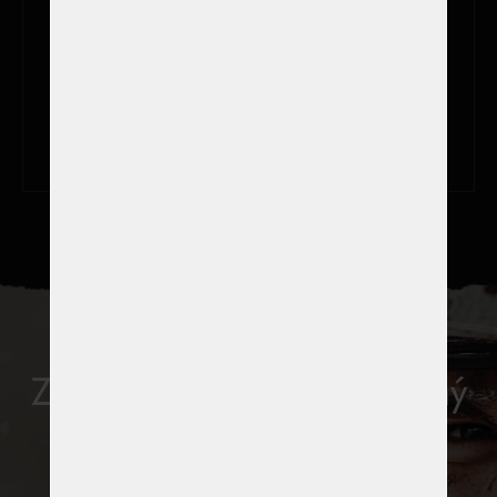
souhlasím se
zpracováním osobních údajů
Závodní speciály. Skutečný
okruh. Skutečný pocit.
Nejde o atrakci. Jde o zážitek.