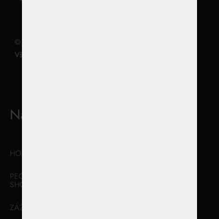
© 2022 Pegy Racing
Všechna práva vyhrazena | Ochrana osobních údajů
Navigace
Informace
HOME
Ke stažení
PEGY RACING
Ochrana osobních
SHOP
údajů
ZÁŽITKOVÉ JÍZDY
Zpracování souborů
cookies