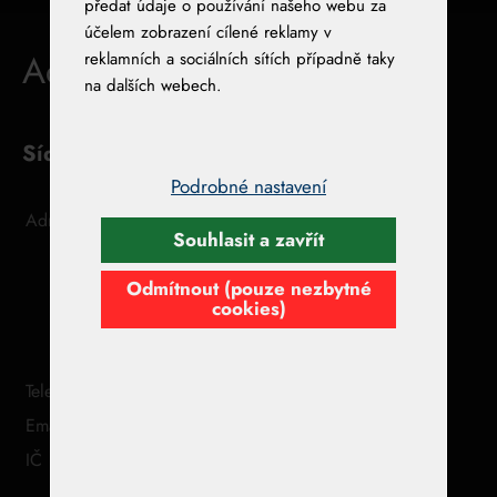
předat údaje o používání našeho webu za
účelem zobrazení cílené reklamy v
reklamních a sociálních sítích případně taky
Adresy
na dalších webech.
Sídlo společnosti
Podrobné nastavení
Adresa
Pegy Racing z.s.
Souhlasit a zavřít
Vojtěšská 211/6, Nové Město,
110 00 Praha 1
Odmítnout (pouze nezbytné
cookies)
Czech republic
Telefon
(+420) 777 648 658
Email
pegyracing@email.cz
IČ
17510287