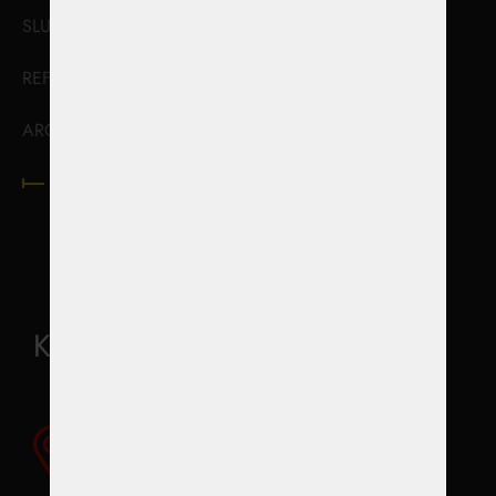
SLUŽBY
REFERENCE
ARCHIV
KONTAKTY
Kontakty
Pegy Racing z.s.
Vojtěšská 211/6, Nové Město,
110 00 Praha 1