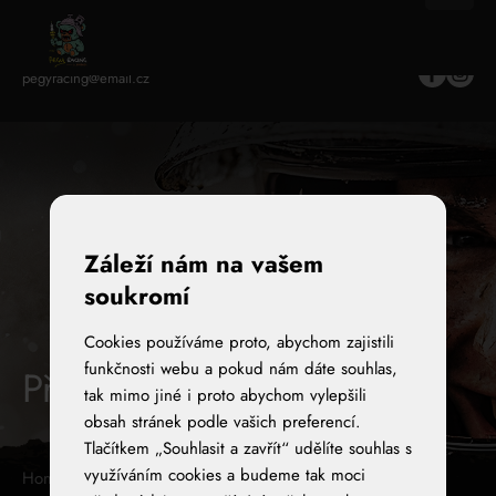
+420 777 648 658
pegyracing@email.cz
Záleží nám na vašem
soukromí
Cookies používáme proto, abychom zajistili
funkčnosti webu a pokud nám dáte souhlas,
Přehled kontaktů
tak mimo jiné i proto abychom vylepšili
obsah stránek podle vašich preferencí.
Tlačítkem „Souhlasit a zavřít“ udělíte souhlas s
využíváním cookies a budeme tak moci
Home
KONTAKTY